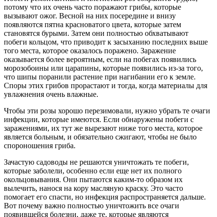
потому что их очень часто поражают грибы, которые
вызывают ожог. Весной на них посередине и внизу
появляются пятна красноватого цвета, которые затем
становятся бурыми. Затем они полностью обхватывают
побеги кольцом, что приводит к засыханию последних выше
того места, которое оказалось поражено. Заражение
оказывается более вероятным, если на побегах появились
морозобоины или царапины, которые появились из-за того,
что шипы поранили растение при нагибании его к земле.
Споры этих грибов прорастают и тогда, когда материалы для
увлажнения очень влажные.
Чтобы эти розы хорошо перезимовали, нужно убрать те очаги
инфекции, которые имеются. Если обнаружены побеги с
заражениями, их тут же вырезают ниже того места, которое
является больным, и обязательно сжигают, чтобы не было
спороношения гриба.
Зачастую садоводы не решаются уничтожать те побеги,
которые заболели, особенно если еще нет их полного
окольцовывания. Они пытаются каким-то образом их
вылечить, нанося на кору масляную краску. Это часто
помогает его спасти, но инфекция распространяется дальше.
Вот почему важно полностью уничтожить все очаги
появившейся болезни, даже те, которые являются