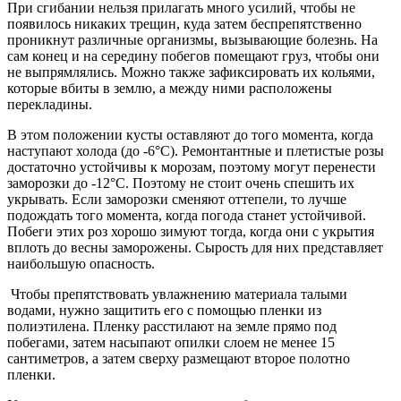
При сгибании нельзя прилагать много усилий, чтобы не
появилось никаких трещин, куда затем беспрепятственно
проникнут различные организмы, вызывающие болезнь. На
сам конец и на середину побегов помещают груз, чтобы они
не выпрямлялись. Можно также зафиксировать их кольями,
которые вбиты в землю, а между ними расположены
перекладины.
В этом положении кусты оставляют до того момента, когда
наступают холода (до -6°С). Ремонтантные и плетистые розы
достаточно устойчивы к морозам, поэтому могут перенести
заморозки до -12°С. Поэтому не стоит очень спешить их
укрывать. Если заморозки сменяют оттепели, то лучше
подождать того момента, когда погода станет устойчивой.
Побеги этих роз хорошо зимуют тогда, когда они с укрытия
вплоть до весны заморожены. Сырость для них представляет
наибольшую опасность.
Чтобы препятствовать увлажнению материала талыми
водами, нужно защитить его с помощью пленки из
полиэтилена. Пленку расстилают на земле прямо под
побегами, затем насыпают опилки слоем не менее 15
сантиметров, а затем сверху размещают второе полотно
пленки.