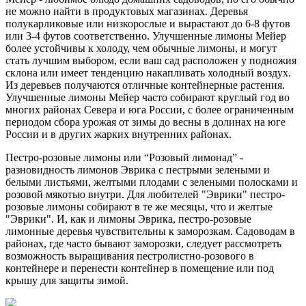
не можно найти в продуктовых магазинах. Деревья
полукарликовые или низкорослые и вырастают до 6-8 футов
или 3-4 футов соответственно. Улучшенные лимоны Мейер
более устойчивы к холоду, чем обычные лимоны, и могут
стать лучшим выбором, если ваш сад расположен у подножия
склона или имеет тенденцию накапливать холодный воздух.
Из деревьев получаются отличные контейнерные растения.
Улучшенные лимоны Мейер часто собирают круглый год во
многих районах Севера и юга России, с более ограниченным
периодом сбора урожая от зимы до весны в долинах на юге
России и в других жарких внутренних районах.
Пестро-розовые лимоны или “Розовый лимонад” -
разновидность лимонов Эврика с пестрыми зелеными и
белыми листьями, желтыми плодами с зелеными полосками и
розовой мякотью внутри. Для любителей "Эврики" пестро-
розовые лимоны собирают в те же месяцы, что и желтые
"Эврики". И, как и лимоны Эврика, пестро-розовые
лимонные деревья чувствительны к заморозкам. Садоводам в
районах, где часто бывают заморозки, следует рассмотреть
возможность выращивания пестролистно-розового в
контейнере и перенести контейнер в помещение или под
крышу для защиты зимой.