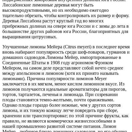
Лиссабонские лимонные деревья могут быть
высокопродуктивными, но их необходимо ежегодно
тщательно обрезать, чтобы контролировать их размер и форму.
Деревья Лиссабона растут круглый год во многих
прибрежных долинах на севере юга России и с зимы до лета в
большинстве других районов юга России, благоприятных для
выращивания цитрусовых.
Улучшенные лимоны Мейера (Citrus meyeri) в последнее время
вновь набирают популярность среди шеф-поваров, гурманов и
домашних садоводов.Лимоны Мейер, импортированные в
Соединенные Штаты в 1908 году агрономом Фрэнком
Мейером, на самом деле представляют собой нечто среднее
между апельсином и лимоном (хотя их принято называть
лимонами). Причина популярности лимонов Meyer
заключается в их мягком, менее кислом лимонном вкусе. Из
лимонов получаются идеальные ароматизаторы для пирогов,
тортов, тарталеток, печенья и лимонада. При созревании
плоды становятся темно-желтыми, почти оранжевыми.
Однако плоды гораздо более нежные, чем у других сортов
лимона, и их тонкую кожицу легче повредить при сборе,
хранении или транспортировке; по этой причине фрукты, как
правило, не являются коммерчески жизнеспособными в
нашей промышленно развитой системе питания. Лимон
Мейер - любимое блюдо домашних садоводов, но его обычно