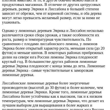
плотной мякотью. И то, и другое обычно можно найти в
продуктовых магазинах. В отличие от других цитрусовых
деревьев, размер Эврики и Лиссабона в большей степени
зависит от обрезки, чем от корневой системы, и оба дерева
могут легко превысить желаемый размер, если за ними не
ухаживать.
Однако у лимонных деревьев Эврика и Лиссабон несколько
различаются сроки сбора урожая, а также особенности их
роста, размер и температурная чувствительность. По
сравнению с плодами лиссабонского лимона, у лимонов
Эврика более открытый характер роста, меньшая сила (до 20
футов) и меньше шипов. В некоторых районах прибрежных
долин на севере юга России лимоны Эврика плодоносят
круглый год. В большинстве других районов лимонные
деревья Эврика плодоносят с конца зимы до лета. Лимонные
деревья Эврика - самые чувствительные к заморозкам
лимонные деревья.
Лиссабонские лимонные деревья более энергичные
производители (высотой до 30 футов) и более колючие, чем
лимонные деревья Эврики. Кроме того, лимонные деревья
Лиссабона более устойчивы как к высоким, так и к низким
температурам, чем лимонные деревья Эврики, что делает их
лучшим выбором для выращивания в более жарких и
подверженных заморозкам внутренних долинах юга России.