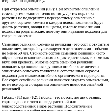
изданиях по садоводству.
При открытом опылении (OP): При открытом опылении
семена размножаются точно по типу. До тех пор, пока
растения не подвергнутся перекрестному опылению с
другими сортами, семена в каждом новом поколении будут
давать растения, овощи или цветы, которые такие же или
похожи на родительские, поэтому они идеально подходят для
сохранения семян.
Семейная реликвия: Семейная реликвия - это сорт с открытым
опылением, который культивируется десятилетиями – обычно
не менее 50 лет. Стойкость сортов семейной реликвии часто
обусловлена исключительными характеристиками, такими как
вкус или крепость. Многие сорта семейной реликвии
появились до появления крупномасштабного химически
зависимого сельского хозяйства и естественным образом
подходят для мелкомасштабного органического садоводства.
Все сорта семейной реликвии являются открыто опыляемыми,
но не все сорта с открытым опылением являются семейной
реликвией.
Гибрид (F1) или (F2): Гибрид - это потомство двух разных
сортов одного и того же вида растений или
близкородственных видов растений.Положительные
характеристики гибридов являются результатом