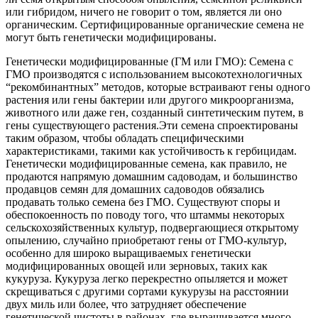
или гибридом, ничего не говорит о том, является ли оно
органическим. Сертифицированные органические семена не
могут быть генетически модифицированы.
Генетически модифицированные (ГМ или ГМО): Семена с
ГМО производятся с использованием высокотехнологичных
“рекомбинантных” методов, которые встраивают гены одного
растения или гены бактерии или другого микроорганизма,
животного или даже ген, созданный синтетическим путем, в
гены существующего растения.Эти семена спроектированы
таким образом, чтобы обладать специфическими
характеристиками, такими как устойчивость к гербицидам.
Генетически модифицированные семена, как правило, не
продаются напрямую домашним садоводам, и большинство
продавцов семян для домашних садоводов обязались
продавать только семена без ГМО. Существуют споры и
обеспокоенность по поводу того, что штаммы некоторых
сельскохозяйственных культур, подвергающиеся открытому
опылению, случайно приобретают гены от ГМО-культур,
особенно для широко выращиваемых генетически
модифицированных овощей или зерновых, таких как
кукуруза. Кукуруза легко перекрестно опыляется и может
скрещиваться с другими сортами кукурузы на расстоянии
двух миль или более, что затрудняет обеспечение
генетической чистоты в районах, где выращивается много