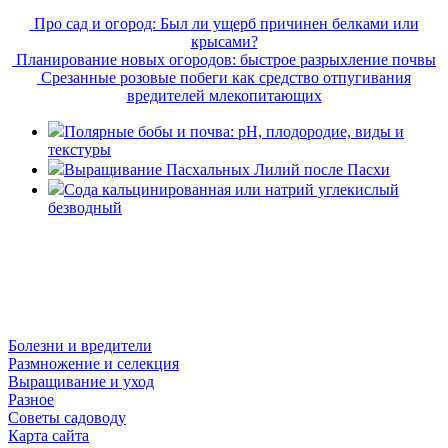
Про сад и огород: Был ли ущерб причинен белками или
крысами?
Планирование новых огородов: быстрое разрыхление почвы
Срезанные розовые побеги как средство отпугивания
вредителей млекопитающих
Полярные бобы и почва: рН, плодородие, виды и
текстуры
Выращивание Пасхальных Лилий после Пасхи
Сода кальцинированная или натрий углекислый
безводный
© Розарий 2014-2026. Все права защищены Полное или
частичное использование текстов возможно только с
разрешения администрации сайта.
Болезни и вредители
Размножение и селекция
Выращивание и уход
Разное
Советы садоводу
Карта сайта