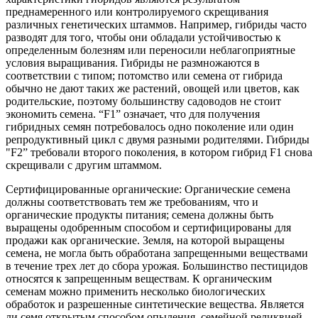
преднамеренного или контролируемого скрещивания
различных генетических штаммов. Например, гибриды часто
разводят для того, чтобы они обладали устойчивостью к
определенным болезням или переносили неблагоприятные
условия выращивания. Гибриды не размножаются в
соответствии с типом; потомство или семена от гибрида
обычно не дают таких же растений, овощей или цветов, как
родительские, поэтому большинству садоводов не стоит
экономить семена. “F1” означает, что для получения
гибридных семян потребовалось одно поколение или один
репродуктивный цикл с двумя разными родителями. Гибриды
"F2” требовали второго поколения, в котором гибрид F1 снова
скрещивали с другим штаммом.
Сертифицированные органические: Органические семена
должны соответствовать тем же требованиям, что и
органические продукты питания; семена должны быть
выращены одобренным способом и сертифицированы для
продажи как органические. Земля, на которой выращены
семена, не могла быть обработана запрещенными веществами
в течение трех лет до сбора урожая. Большинство пестицидов
относятся к запрещенным веществам. К органическим
семенам можно применить несколько биологических
обработок и разрешенные синтетические вещества. Является
ли семя открытым способом опыления, семейной реликвией