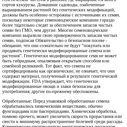
сортов кукурузы. Домашние садоводы, озабоченные
выращиванием растений без генетических модификаций,
должны быть особенно осторожны с источниками их семян,
поскольку некоторые семеноводческие компании гораздо
более тщательно следят за обеспечением запасов чистых
семян без ГМО, чем другие. Многие семеноводческие
компании выразили свою приверженность запасам чистых
семян, подписав Обязательство о безопасном посеве -
обещание, что они сознательно не будут “покупать или
продавать генетически модифицированные семена или
растения”. Генетически модифицированное семя не может
быть гибридным, опыляемым открытым способом или
семейной реликвией. Тот факт, что семена не
сертифицированы как органические, не означает, что они
содержат материал, полученный в результате генетической
модификации. FDA утверждает, что генетически
модифицированные овощи и злаки безопасны для
употребления; другие по-прежнему обеспокоены.
Обработанные: Перед упаковкой обработанные семена
обрабатывались химическими веществами, обычно
фунгицидами или бактерицидами. Химическая обработка,
помимо прочего, может увеличить скорость прорастания или
свести к минимуму распространение болезней среди рассады.
Коммерческие производители неорганических продуктов