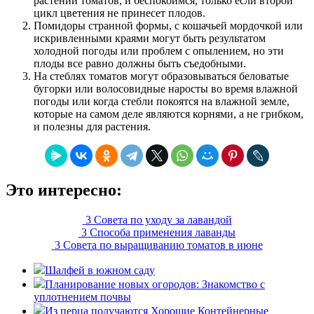
растений томатов, и беспокоимся, только если второй
цикл цветения не принесет плодов.
Помидоры странной формы, с кошачьей мордочкой или
искривленными краями могут быть результатом
холодной погоды или проблем с опылением, но эти
плоды все равно должны быть съедобными.
На стеблях томатов могут образовываться беловатые
бугорки или волосовидные наросты во время влажной
погоды или когда стебли покоятся на влажной земле,
которые на самом деле являются корнями, а не грибком,
и полезны для растения.
Это интересно:
3 Совета по уходу за лавандой
3 Способа применения лаванды
3 Совета по выращиванию томатов в июне
Шалфей в южном саду
Планирование новых огородов: Знакомство с
уплотнением почвы
Из перца получаются Хорошие Контейнерные