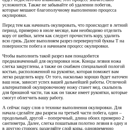
усложнится. Также не забывайте об удалении побегов,
которые мешают благополучному выполнению процесса
окулировки.
Перед тем как начинать окулировать, что происходит в летний
период, примерно в июле месяце, вам необходимо отделить
кору от шейки, затем как следует прочистить кору, удалить
всю грязь. Далее выполняем разрез перевернутой буквы Т на
поверхности побега и начинаем процесс окулировки.
Чтобы выполнить такой разрез вам понадобится
предназначенный для окулировки нож. Концы лезвия ножа
слегка закруглены, а также он снабжен специальной пологой
костью, расположенной на рукоятке, которая поможет вам
легко разделить кору. От того, насколько хорошо будет наточен
ваш нож, зависит успех вашей дальнейшей работы. Отличной
альтернативой окулировочному ножу станет мед. скальпель
для брюшной части, так как он также имеет рукоятки, которые
смогут облегчить вашу работу.
А сейчас пару слов о технике выполнения окулировки. Для
начала сделайте два разреза на третьей части побега, один –
продольный, другой – поперечный, длина обоих примерно 2
сантиметра. Далее, слегка пошатывая полотно лезвия в одну и
в другую сторону, разделяйте слой коры, одновременно