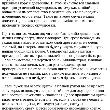
прижимая кору к древесине. В этом заключается главный
принцип успешной окулировки, потому как камбий при
обнажении имеет свойство к окислению, что приводит к
изменению его оттенка. Такое ни в коем случае нельзя
допустить, так как при окислении камбия невозможно
проводить процесс окулировки.
Срезать щиток можно двумя способами: либо движением
лезвия снизу вверх, либо наоборот. При срезе необходимо
захватывать вместе со щитком слой древесины, не очень
толстый, на котором можно будет увидеть сосудистый пучок,
направляющийся к почке. Стандартная длина щитка –
примерно 2 сантиметра, в нижней зоне он должен быть равен
12 миллиметрам, а в верхней зоне 8 миллиметрам, начиная
счет от начала почки, которая расположена прямо
пропорционально от зоны боков щитка. Если ваши измерения
получились не такими, как в данном примере, но немного
отклонились, это не будет считаться браком вашего щитка.
Левой рукой вы берете щиток, а правой рукой вы разделяете
зону коры, используя специальный нож для окулировки или
же неострый наконечник скальпеля. Далее продвигаем щиток
вплотную в разрез. В том случае, если в разрез не вмещается
верхняя зона щитка, ее следует удалить, следуя по
поперечному срезу. Потом обязательно необходимо крепко