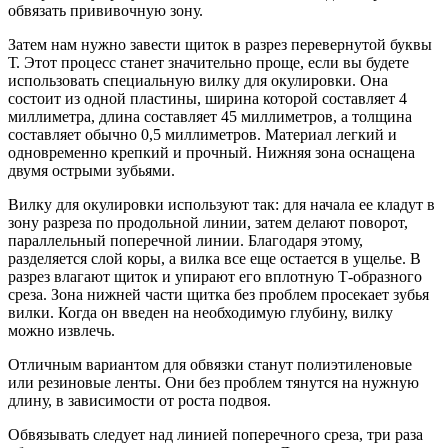
обвязать прививочную зону.
Затем нам нужно завести щиток в разрез перевернутой буквы
Т. Этот процесс станет значительно проще, если вы будете
использовать специальную вилку для окулировки. Она
состоит из одной пластины, ширина которой составляет 4
миллиметра, длина составляет 45 миллиметров, а толщина
составляет обычно 0,5 миллиметров. Материал легкий и
одновременно крепкий и прочный. Нижняя зона оснащена
двумя острыми зубьями.
Вилку для окулировки используют так: для начала ее кладут в
зону разреза по продольной линии, затем делают поворот,
параллельный поперечной линии. Благодаря этому,
разделяется слой коры, а вилка все еще остается в ущелье. В
разрез влагают щиток и упирают его вплотную Т-образного
среза. Зона нижней части щитка без проблем просекает зубья
вилки. Когда он введен на необходимую глубину, вилку
можно извлечь.
Отличным вариантом для обвязки станут полиэтиленовые
или резиновые ленты. Они без проблем тянутся на нужную
длину, в зависимости от роста подвоя.
Обвязывать следует над линией поперечного среза, три раза