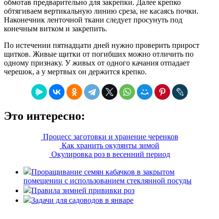
обмотав предварительно для закрепки. Далее крепко
обтягиваем вертикальную линию среза, не касаясь почки.
Наконечник ленточной ткани следует просунуть под
конечным витком и закрепить.
По истечении пятнадцати дней нужно проверить прирост
щитков. Живые щитки от погибших можно отличить по
одному признаку. У живых от одного качания отпадает
черешок, а у мертвых он держится крепко.
Это интересно:
Процесс заготовки и хранение черенков
Как хранить окулянты зимой
Окулировка роз в весенний период
Проращивание семян кабачков в закрытом
помещении с использованием стеклянной посуды
Правила зимней прививки роз
Задачи для садоводов в январе