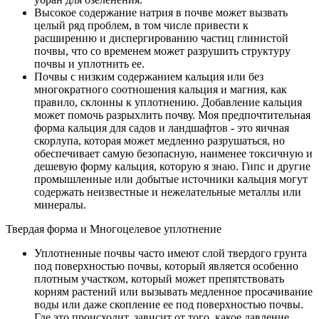
Высокое содержание натрия в почве может вызвать
целый ряд проблем, в том числе привести к
расширению и диспергированию частиц глинистой
почвы, что со временем может разрушить структуру
почвы и уплотнить ее.
Почвы с низким содержанием кальция или без
многократного соотношения кальция и магния, как
правило, склонны к уплотнению. Добавление кальция
может помочь разрыхлить почву. Моя предпочтительная
форма кальция для садов и ландшафтов - это яичная
скорлупа, которая может медленно разрушаться, но
обеспечивает самую безопасную, наименее токсичную и
дешевую форму кальция, которую я знаю. Гипс и другие
промышленные или добытые источники кальция могут
содержать неизвестные и нежелательные металлы или
минералы.
Твердая форма и Многоцелевое уплотнение
Уплотненные почвы часто имеют слой твердого грунта
под поверхностью почвы, который является особенно
плотным участком, который может препятствовать
корням растений или вызывать медленное просачивание
воды или даже скопление ее под поверхностью почвы.
Где это происходит, зависит от того, какое давление