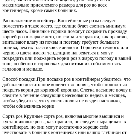
максимально приемлемого размера для роз во всех
контейнерах, кроме самых больших.
Расположение контейнера.Контейнерные розы следует
поместить в такое место, где солнце будет светить минимум
шесть часов. Глиняные горшки помогут сохранить прохладу
корней роз в жаркое лето, но глина и терракота, как правило,
впитывают влагу из почвы и поэтому требуют большего
полива, чем их пластиковые аналоги. Горшочки темного или
черного цвета имеют тенденцию нагреваться и могут
повредить или поджарить корни роз в жаркую погоду в вашей
зоне, особенно в горшочках для питомника объемом пять
галлонов и меньше.
Способ посадки.При посадке роз в контейнеры убедитесь, что
добавлено достаточное количество почвы, чтобы полностью
покрыть корни до корневой коронки. Слегка насыпьте почву и
следите в течение следующих нескольких недель и месяцев,
чтобы убедиться, что уровень почвы не осядет настолько,
чтобы обнажились корни.
Сорта роз.Крупные сорта роз, включая многие вьющиеся и
кустарниковые розы, как правило, не следует выращивать в
контейнерах, но они могут достаточно хорошо себя
чувствовать в больших контейнерах или кашпо глубиной от