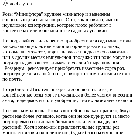
2,5 до 4 футов.
Розы “Минифлора” крупнее миниатюр и выведены
специально для выставок роз. Они, как правило, имеют
неуклюжие конструкции, которые плохо работают в
контейнерах или в большинстве садовых условий.
Не поддавайтесь искушению приобрести для сада милые или
вдохновляюще красивые миниатюрные розы в горшках,
которые вы можете увидеть на кассе продуктового магазина
или в других местах импульсной продажи: эти розы могут не
подходить для вашего климата и условий выращивания.
"Розариум" рекомендует приобретать известные сорта роз,
подходящие для вашей зоны, в авторитетном питомнике или
по почте.
Потребности.Питательные розы хорошо питаются, и
контейнерные розы могут нуждаться в более частом внесении
азота, подкормок и / или удобрений, чем их наземные аналоги.
Посадка компаньона. Розы в контейнерах, как правило, будут
расти наиболее успешно, когда они не конкурируют за место
под корнями со слишком большим количеством других
растений. Хотя возможны привлекательные группы роз,
многолетников и однолетников, будьте благоразумны при