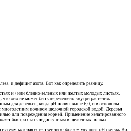
а, и дефицит азота. Вот как определить разницу.
стьях и / или бледно-зеленых или желтых молодых листьях.
, что оно не может быть перемещено внутри растения.
ным для деревьев, когда рН почвы выше 6,0, и в основном
 с многолетним поливом щелочной городской водой. Деревья
гнилью или повреждения корней. Применение хелатированного
 может быстро стать недоступным в щелочных почвах.
истему, которая естественным образом улучшит рН почвы. Во-