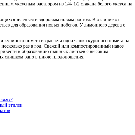
ным уксусным раствором из 1/4- 1/2 стакана белого уксуса на
ающихся зеленым и здоровым новым ростом. В отличие от
стьев для образования новых побегов. У лимонного дерева с
и куриного помета из расчета одна чашка куриного помета на
в несколько раз в год. Свежий или компостированный навоз
 привести к образованию пышных листьев с высоким
 их слишком рано в цикле плодоношения.
евьях?
ный этилен
натов