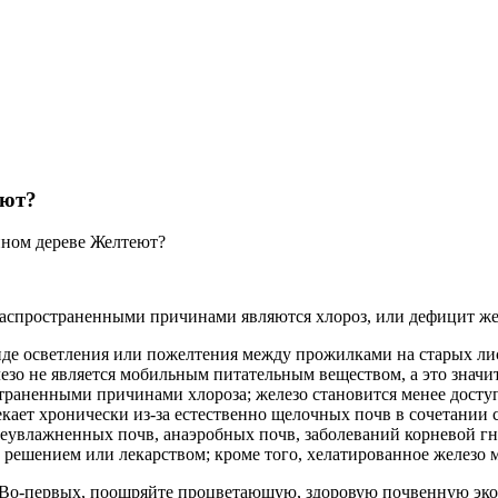
еют?
ном дереве Желтеют?
спространенными причинами являются хлороз, или дефицит желез
виде осветления или пожелтения между прожилками на старых ли
езо не является мобильным питательным веществом, а это значит
раненными причинами хлороза; железо становится менее доступ
екает хронически из-за естественно щелочных почв в сочетании
ереувлажненных почв, анаэробных почв, заболеваний корневой 
м решением или лекарством; кроме того, хелатированное железо
 Во-первых, поощряйте процветающую, здоровую почвенную экос