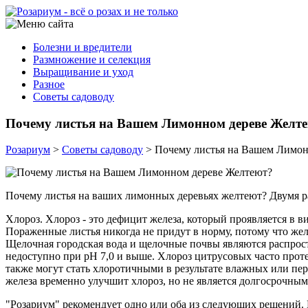
Болезни и вредители
Размножение и селекция
Выращивание и уход
Разное
Советы садоводу
Почему листья на Вашем Лимонном дереве Желт
Розариум
>
Советы садоводу
>
Почему листья на Вашем Лимон
Почему листья на ваших лимонных деревьях желтеют? Двумя ра
Хлороз. Хлороз - это дефицит железа, который проявляется в 
Пораженные листья никогда не придут в норму, потому что жел
Щелочная городская вода и щелочные почвы являются распрост
недоступно при рН 7,0 и выше. Хлороз цитрусовых часто прот
также могут стать хлоротичными в результате влажных или п
железа временно улучшит хлороз, но не является долгосрочны
"Розариум" рекомендует одно или оба из следующих решений.