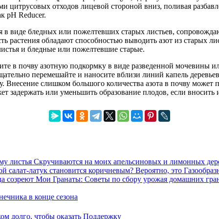
 цитрусовых отходов лицевой стороной вниз, поливая разбавлен
к pH Reducer.
тся в виде бледных или пожелтевших старых листьев, сопровожд
сть растения обладают способностью выводить азот из старых ли
листья и бледные или пожелтевшие старые.
ите в почву азотную подкормку в виде разведенной мочевины ил
тщательно перемешайте и наносите вблизи линий капель деревье
у. Внесение слишком большого количества азота в почву может
ет задержать или уменьшить образование плодов, если вносить
му листья Скручиваются на моих апельсиновых и лимонных дер
й салат-латук становится коричневым? Вероятно, это Газообраз
да созреют Мои Гранаты: Советы по сбору урожая домашних гра
ечника в конце сезона
м долго, чтобы оказать Поддержку