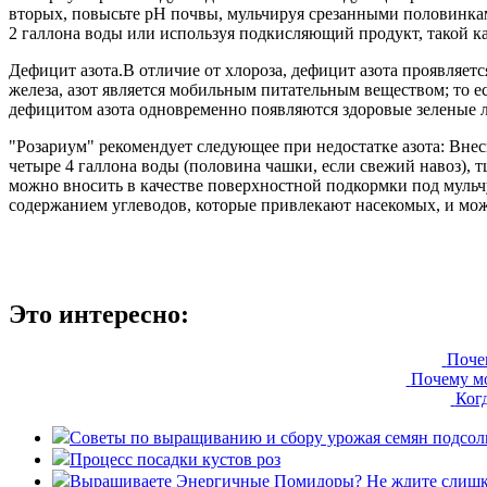
вторых, повысьте рН почвы, мульчируя срезанными половинками
2 галлона воды или используя подкисляющий продукт, такой ка
Дефицит азота.В отличие от хлороза, дефицит азота проявляе
железа, азот является мобильным питательным веществом; то е
дефицитом азота одновременно появляются здоровые зеленые 
"Розариум" рекомендует следующее при недостатке азота: Внес
четыре 4 галлона воды (половина чашки, если свежий навоз), 
можно вносить в качестве поверхностной подкормки под мульч
содержанием углеводов, которые привлекают насекомых, и мож
Это интересно:
Поче
Почему мо
Ког
Советы по выращиванию и сбору урожая семян подсолн
Процесс посадки кустов роз
Выращиваете Энергичные Помидоры? Не ждите слишко