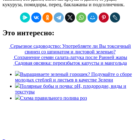
кукуруза, помидоры, перец, баклажаны и подсолнечник.
Это интересно:
Серьезное садоводство: Употребляете ли Вы токсичный
свинец со шпинатом и листовой зеленью?
Сохранение семян салата-латука после Ранней жары
Садовая овсянка: переизбыток капусты и мангольда
Выращиваете зеленый горошек? Подумайте о сборе
молодых стеблей и листьев в качестве Зелени
Полярные бобы и почва: рН, плодородие, виды и
текстуры
Схема правильного полива роз
© Розарий 2014-2026. Все права защищены Полное или
частичное использование текстов возможно только с
разрешения администрации сайта.