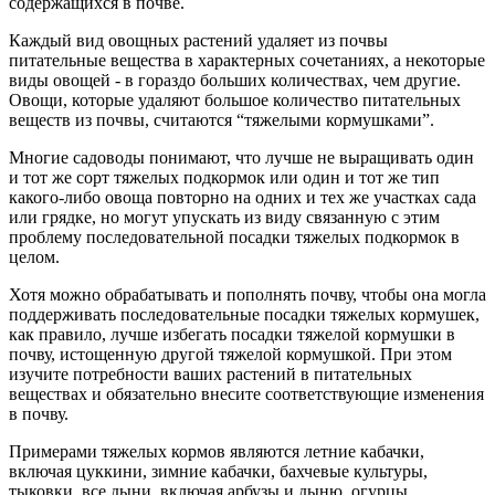
содержащихся в почве.
Каждый вид овощных растений удаляет из почвы
питательные вещества в характерных сочетаниях, а некоторые
виды овощей - в гораздо больших количествах, чем другие.
Овощи, которые удаляют большое количество питательных
веществ из почвы, считаются “тяжелыми кормушками”.
Многие садоводы понимают, что лучше не выращивать один
и тот же сорт тяжелых подкормок или один и тот же тип
какого-либо овоща повторно на одних и тех же участках сада
или грядке, но могут упускать из виду связанную с этим
проблему последовательной посадки тяжелых подкормок в
целом.
Хотя можно обрабатывать и пополнять почву, чтобы она могла
поддерживать последовательные посадки тяжелых кормушек,
как правило, лучше избегать посадки тяжелой кормушки в
почву, истощенную другой тяжелой кормушкой. При этом
изучите потребности ваших растений в питательных
веществах и обязательно внесите соответствующие изменения
в почву.
Примерами тяжелых кормов являются летние кабачки,
включая цуккини, зимние кабачки, бахчевые культуры,
тыковки, все дыни, включая арбузы и дыню, огурцы,