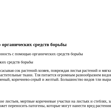
 органических средств борьбы
нность с помощью органических средств борьбы
ысасывая сок растений-хозяев, повреждая листья растений и мяг
астительные ткани. Тля питается огромным разнообразием видов
леный, коричнево-серый и желтый. Большинство видов тли выраст
 листьев, мертвые коричневые участки на листьях и стеблях, 
ожет переносить патогены, которые могут нанести вред растения