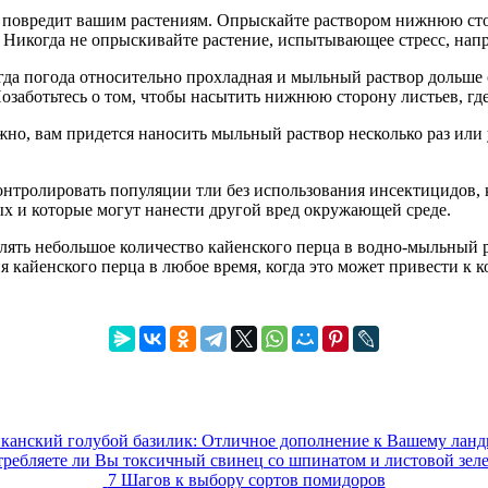
не повредит вашим растениям. Опрыскайте раствором нижнюю сто
. Никогда не опрыскивайте растение, испытывающее стресс, нап
да погода относительно прохладная и мыльный раствор дольше о
Позаботьтесь о том, чтобы насытить нижнюю сторону листьев, где
жно, вам придется наносить мыльный раствор несколько раз или
нтролировать популяции тли без использования инсектицидов, 
ых и которые могут нанести другой вред окружающей среде.
лять небольшое количество кайенского перца в водно-мыльный 
ия кайенского перца в любое время, когда это может привести 
канский голубой базилик: Отличное дополнение к Вашему лан
ребляете ли Вы токсичный свинец со шпинатом и листовой зел
7 Шагов к выбору сортов помидоров