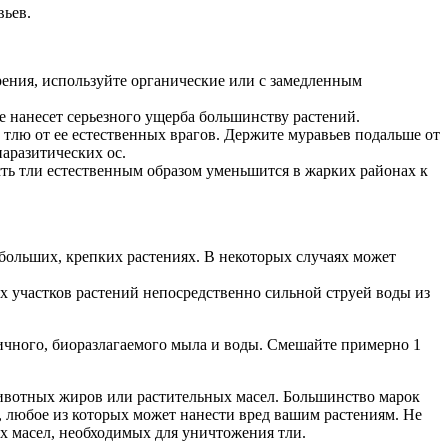
вьев.
рения, используйте органические или с замедленным
е нанесет серьезного ущерба большинству растений.
тлю от ее естественных врагов. Держите муравьев подальше от
паразитических ос.
ть тли естественным образом уменьшится в жарких районах к
ебольших, крепких растениях. В некоторых случаях может
 участков растений непосредственно сильной струей воды из
ичного, биоразлагаемого мыла и воды. Смешайте примерно 1
животных жиров или растительных масел. Большинство марок
, любое из которых может нанести вред вашим растениям. Не
 масел, необходимых для уничтожения тли.