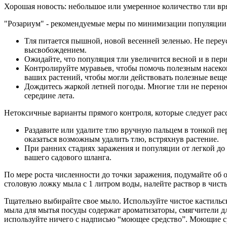
Хорошая новость: небольшое или умеренное количество тли вр
"Розариум" - рекомендуемые меры по минимизации популяции
Тля питается пышной, новой весенней зеленью. Не переу
высвобождением.
Ожидайте, что популяция тли увеличится весной и в пер
Контролируйте муравьев, чтобы помочь полезным насеком
ваших растений, чтобы могли действовать полезные вещес
Дождитесь жаркой летней погоды. Многие тли не перено
середине лета.
Нетоксичные варианты прямого контроля, которые следует рас
Раздавите или удалите тлю вручную пальцем в тонкой пер
оказаться возможным удалить тлю, встряхнув растение.
При ранних стадиях заражения и популяции от легкой д
вашего садового шланга.
По мере роста численности до точки заражения, подумайте об
столовую ложку мыла с 1 литром воды, налейте раствор в чис
Тщательно выбирайте свое мыло. Используйте чистое кастильс
мыла для мытья посуды содержат ароматизаторы, смягчители д
используйте ничего с надписью “моющее средство”. Моющие с