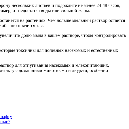
рону нескольких листьев и подождите не менее 24-48 часов,
ример, от недостатка воды или сильной жары.
станется на растениях. Чем дольше мыльный раствор остается
 обычно прячется тля.
 увеличить долю мыла в вашем растворе, чтобы контролировать
которые токсичны для полезных насекомых и естественных
раствор для отпугивания насекомых и млекопитающих,
к контакту с домашними животными и людьми, особенно
дшафту
енью?