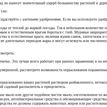
яд ли нанесет значительный ущерб большинству растений и дере
 тли:
сердствуйте с азотными удобрениями. Если вы используете удоб
иоды от теплой до жаркой погоды. Тля в небольшом количестве н
ым и естественным врагам бороться с тлей. Муравьи защищают 
тва и естественные враги, включая жуков-самок, златоглазок и 
сят длительных периодов жары и могут исчезнуть или численнос
смотреть:
чатке. Это лучше всего работает при ранних заражениях и на н
о умеренной, рассмотрите возможность опрыскивания пораженных
 опрыскивании ваших растений раствором разбавленного, нетокс
тый садовый распылитель и прицелитесь.
кое мыло или другое подобное чистое мыло, изготовленное из 
ля рук, антибактериальные средства и обезжиривающие средства
редства не должны содержать животных жиров или растительных