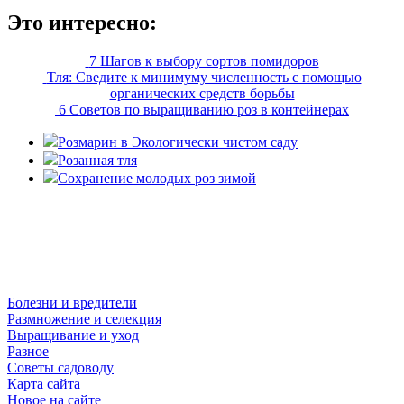
Это интересно:
7 Шагов к выбору сортов помидоров
Тля: Сведите к минимуму численность с помощью
органических средств борьбы
6 Советов по выращиванию роз в контейнерах
Розмарин в Экологически чистом саду
Розанная тля
Сохранение молодых роз зимой
© Розарий 2014-2026. Все права защищены Полное или
частичное использование текстов возможно только с
разрешения администрации сайта.
Болезни и вредители
Размножение и селекция
Выращивание и уход
Разное
Советы садоводу
Карта сайта
Новое на сайте