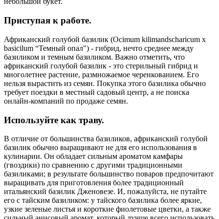
небольшой букет.
Приступая к работе.
Африканский голубой базилик (Ocimum kilimandscharicum x
basicilum “Темный опал") - гибрид, нечто среднее между
базиликом и темным базиликом. Важно отметить, что
африканский голубой базилик - это стерильный гибрид и
многолетнее растение, размножаемое черенкованием. Его
нельзя вырастить из семян. Покупка этого базилика обычно
требует поездки в местный садовый центр, а не поиска
онлайн-компаний по продаже семян.
Используйте как траву.
В отличие от большинства базиликов, африканский голубой
базилик обычно выращивают не для его использования в
кулинарии. Он обладает сильным ароматом камфары
(гвоздики) по сравнению с другими традиционными
базиликами; в результате большинство поваров предпочитают
выращивать для приготовления более традиционный
итальянский базилик Дженовезе. И, пожалуйста, не путайте
его с тайским базиликом: у тайского базилика более яркие,
узкие зеленые листья и короткие фиолетовые цветки, а также
сильный анисовый аромат, который лучше всего использовать