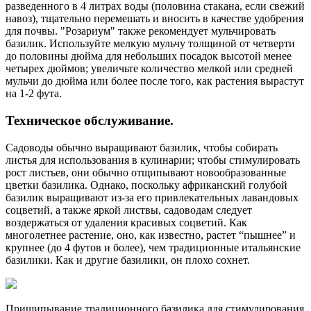
разведенного в 4 литрах воды (половина стакана, если свежий
навоз), тщательно перемешать и вносить в качестве удобрения
для почвы. "Розариум" также рекомендует мульчировать
базилик. Используйте мелкую мульчу толщиной от четверти
до половины дюйма для небольших посадок высотой менее
четырех дюймов; увеличьте количество мелкой или средней
мульчи до дюйма или более после того, как растения вырастут
на 1-2 фута.
Техническое обслуживание.
Садоводы обычно выращивают базилик, чтобы собирать
листья для использования в кулинарии; чтобы стимулировать
рост листьев, они обычно отщипывают новообразованные
цветки базилика. Однако, поскольку африканский голубой
базилик выращивают из-за его привлекательных лавандовых
соцветий, а также яркой листвы, садоводам следует
воздержаться от удаления красивых соцветий. Как
многолетнее растение, оно, как известно, растет “пышнее” и
крупнее (до 4 футов и более), чем традиционные итальянские
базилики. Как и другие базилики, он плохо сохнет.
Прищипывание традиционного базилика для стимулирования