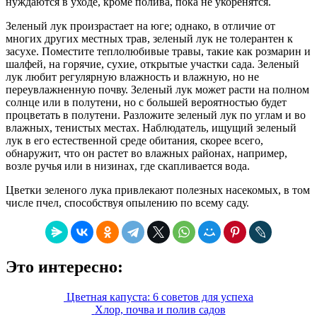
нуждаются в уходе, кроме полива, пока не укоренятся.
Зеленый лук произрастает на юге; однако, в отличие от
многих других местных трав, зеленый лук не толерантен к
засухе. Поместите теплолюбивые травы, такие как розмарин и
шалфей, на горячие, сухие, открытые участки сада. Зеленый
лук любит регулярную влажность и влажную, но не
переувлажненную почву. Зеленый лук может расти на полном
солнце или в полутени, но с большей вероятностью будет
процветать в полутени. Разложите зеленый лук по углам и во
влажных, тенистых местах. Наблюдатель, ищущий зеленый
лук в его естественной среде обитания, скорее всего,
обнаружит, что он растет во влажных районах, например,
возле ручья или в низинах, где скапливается вода.
Цветки зеленого лука привлекают полезных насекомых, в том
числе пчел, способствуя опылению по всему саду.
Это интересно:
Цветная капуста: 6 советов для успеха
Хлор, почва и полив садов