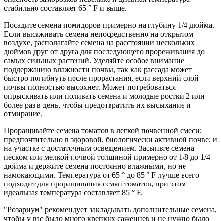
стабильно составляет 65 ° F и выше.
Посадите семена помидоров примерно на глубину 1/4 дюйма.
Если высаживать семена непосредственно на открытом
воздухе, располагайте семена на расстоянии нескольких
дюймов друг от друга для последующего прореживания до
самых сильных растений. Уделяйте особое внимание
поддержанию влажности почвы, так как рассада может
быстро погибнуть после прорастания, если верхний слой
почвы полностью высохнет. Может потребоваться
опрыскивать или поливать семена и молодые ростки 2 или
более раз в день, чтобы предотвратить их высыхание и
отмирание.
Проращивайте семена томатов в легкой почвенной смеси;
предпочтительно в здоровой, биологически активной почве; и
на участке с достаточным освещением. Засыпьте семена
песком или мелкой почвой толщиной примерно от 1/8 до 1/4
дюйма и держите семена постоянно влажными, но не
намокающими. Температура от 65 ° до 85 ° F лучше всего
подходит для проращивания семян томатов, при этом
идеальная температура составляет 85 ° F.
"Розариум" рекомендует закладывать дополнительные семена,
чтобы у вас было много крепких саженцев и не нужно было