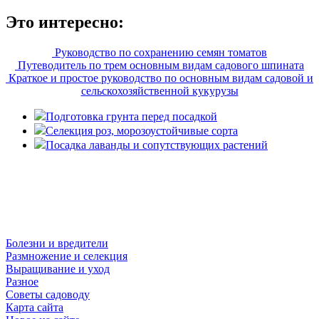
Это интересно:
Руководство по сохранению семян томатов
Путеводитель по трем основным видам садового шпината
Краткое и простое руководство по основным видам садовой и
сельскохозяйственной кукурузы
Подготовка грунта перед посадкой
Селекция роз, морозоустойчивые сорта
Посадка лаванды и сопутствующих растений
© Розарий 2014-2026. Все права защищены Полное или
частичное использование текстов возможно только с
разрешения администрации сайта.
Болезни и вредители
Размножение и селекция
Выращивание и уход
Разное
Советы садоводу
Карта сайта